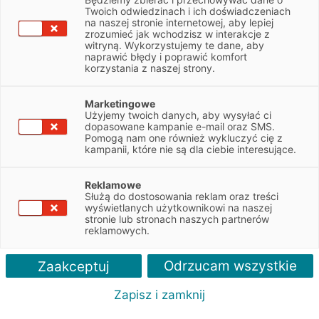
Twoich odwiedzinach i ich doświadczeniach
na naszej stronie internetowej, aby lepiej
zrozumieć jak wchodzisz w interakcje z
Czy Twojej firmie potrzebny jest samochód
witryną. Wykorzystujemy te dane, aby
ciężarowy? Leasing EFL ułatwi jego zakup!
naprawić błędy i poprawić komfort
korzystania z naszej strony.
Zapytaj o ofertę
Marketingowe
Użyjemy twoich danych, aby wysyłać ci
dopasowane kampanie e-mail oraz SMS.
Pomogą nam one również wykluczyć cię z
kampanii, które nie są dla ciebie interesujące.
Reklamowe
Służą do dostosowania reklam oraz treści
Zalety
wyświetlanych użytkownikowi na naszej
stronie lub stronach naszych partnerów
reklamowych.
Odrzucam wszystkie
Zaakceptuj
Zapisz i zamknij