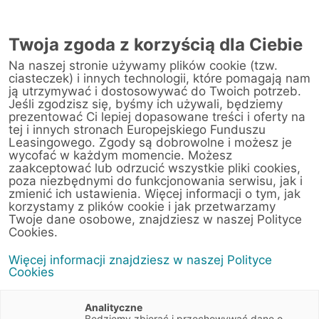
AUTORYZOWANY
PRZEDSTAWICIEL
Twoja zgoda z korzyścią dla Ciebie
W BUSKU-ZDROJU
Na naszej stronie używamy plików cookie (tzw.
ciasteczek) i innych technologii, które pomagają nam
ją utrzymywać i dostosowywać do Twoich potrzeb.
Jeśli zgodzisz się, byśmy ich używali, będziemy
prezentować Ci lepiej dopasowane treści i oferty na
tej i innych stronach Europejskiego Funduszu
Leasingowego. Zgody są dobrowolne i możesz je
wycofać w każdym momencie. Możesz
zaakceptować lub odrzucić wszystkie pliki cookies,
poza niezbędnymi do funkcjonowania serwisu, jak i
zmienić ich ustawienia. Więcej informacji o tym, jak
korzystamy z plików cookie i jak przetwarzamy
Twoje dane osobowe, znajdziesz w naszej Polityce
Leasing
Cookies.
Więcej informacji znajdziesz w naszej Polityce
samochodów
Cookies
ciężarowych
Analityczne
Będziemy zbierać i przechowywać dane o