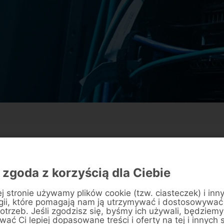
Zalety
 zgoda z korzyścią dla Ciebie
j stronie używamy plików cookie (tzw. ciasteczek) i inn
gii, które pomagają nam ją utrzymywać i dostosowywać
otrzeb. Jeśli zgodzisz się, byśmy ich używali, będziemy
ać Ci lepiej dopasowane treści i oferty na tej i innych 