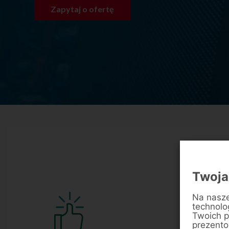
Zapytaj o ofertę
Twoja
Na nasze
technolo
Twoich p
prezentow