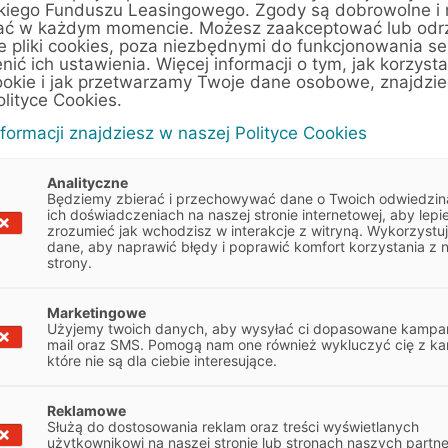
kiego Funduszu Leasingowego. Zgody są dobrowolne i
ać w każdym momencie. Możesz zaakceptować lub odr
sna
Sprzęt i
Zmian
e pliki cookies, poza niezbędnymi do funkcjonowania se
oprogramowanie
enić ich ustawienia. Więcej informacji o tym, jak korzyst
przez 
ookie i jak przetwarzamy Twoje dane osobowe, znajdzi
wraz z instalacją - to wszystko
olityce Cookies.
może objąć leasing
nformacji znajdziesz w naszej Polityce Cookies
Analityczne
Będziemy zbierać i przechowywać dane o Twoich odwiedzin
ich doświadczeniach na naszej stronie internetowej, aby lepie
zrozumieć jak wchodzisz w interakcje z witryną. Wykorzystu
dane, aby naprawić błędy i poprawić komfort korzystania z 
strony.
Marketingowe
Użyjemy twoich danych, aby wysyłać ci dopasowane kampan
Warunki finansowania
mail oraz SMS. Pomogą nam one również wykluczyć cię z ka
które nie są dla ciebie interesujące.
Reklamowe
Rodzaj przedmiotu leasingu:
Nowe
Służą do dostosowania reklam oraz treści wyświetlanych
użytkownikowi na naszej stronie lub stronach naszych partn