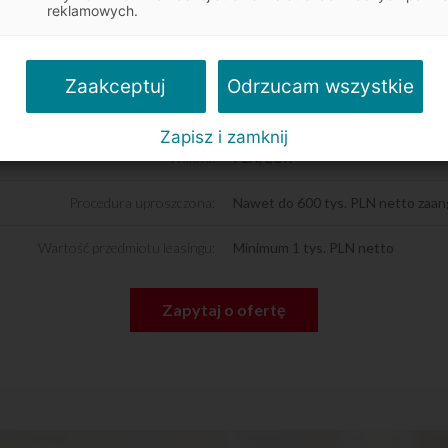
reklamowych.
Rodzaj finansowania:
Leasing operacyjny, leasing finan
Okres finansowania:
Do 36 miesięcy
Odrzucam wszystkie
Zaakceptuj
Wpłata własna:
Od 0-45%
Zapisz i zamknij
Waluta:
PLN, EUR
Procedura uproszczona:
Nawet do 600 tys. PLN netto zaa
Wartość przedmiotu leasingu:
Minimum 1 tys. PLN netto
Zapytaj o ofertę