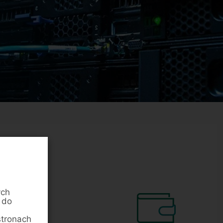
ych
 do
stronach