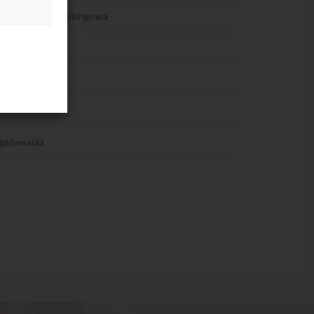
sowy, pożyczka leasingowa
ngażowania