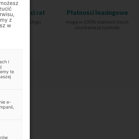
 możesz
zucić
a wysokości rat
Płatności leasingowe
rwisu,
amy z
internet w Leasingu
mogą w 100% stanowić koszt
esz w
Swobodnym
uzyskania przychodu
ach i
j
jemy te
naszej
ie e-
mpanii,
erów